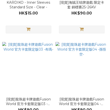
KARDIKO - Inner Sleeves
[現貨]海賊王咭牌遊戲 限定卡
Standard Size - Clear -
套 錦標賽25ｰ26KV
HK$15.00
HK$90.00
[現貨]龍珠超卡牌遊戲Fusion
[現貨]龍珠超卡牌遊戲Fusion
World 官方卡套限定版03 -布
World 官方卡套限定版04 -孫
瑪-
悟空-
HK$90.00
HK$90.00