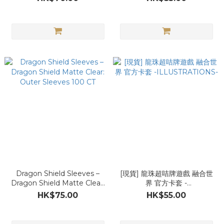
Dragon Shield Sleeves –
[現貨] 龍珠超咭牌遊戲 融合世
Dragon Shield Matte Clear:
界 官方卡套 -
Outer Sleeves 100 CT
ILLUSTRATIONS-
HK$75.00
HK$55.00