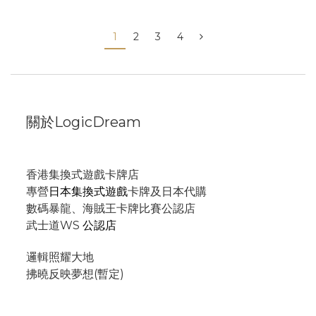
1
2
3
4
關於LogicDream
香港集換式遊戲卡牌店
專營
日本集換式遊戲
卡牌及日本代購
數碼暴龍、海賊王卡牌比賽公認店
武士道WS
公認店
邏輯照耀大地
拂曉反映夢想(暫定)