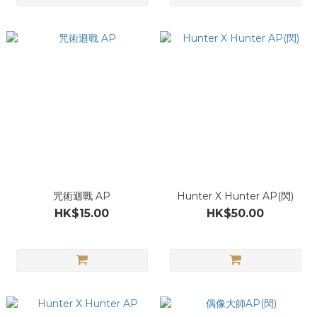
咒術迴戰 AP
Hunter X Hunter AP(閃)
HK$15.00
HK$50.00