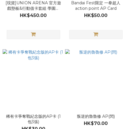
[現貨]UNION ARENA 官方遊
Bandai Fest限定 一拳超人
戲墊板&行動值卡套組 學園偶
action point AP Card
像大師
HK$450.00
HK$50.00
稀有卡爭奪戰紀念版的AP卡 (1
叛逆的魯魯修 AP(閃)
包3張)
HK$70.00
HK$30.00