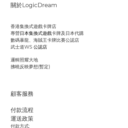
關於LogicDream
香港集換式遊戲卡牌店
專營
日本集換式遊戲
卡牌及日本代購
數碼暴龍、海賊王卡牌比賽公認店
武士道WS
公認店
邏輯照耀大地
拂曉反映夢想(暫定)
顧客服務
付款流程
運送政策
付款方式: