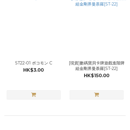
ST22-01 ポコモン C
[現貨]數碼寶貝卡牌遊戲進階牌
組金剛界曼荼羅[ST-22]
HK$3.00
HK$150.00