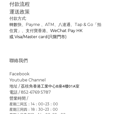
付款流程
運送政策
付款方式:
轉數快
、P
ayme
、
ATM
、
八達通、Tap & Go「拍
住賞」
、支付寶香港
、
WeChat Pay HK
或
Visa/Master card(只限門市)
聯絡我們
Facebook
Youtube Channel
香港工業中心B座4樓01A室
地址 / 荔枝角
電話 / 852-6769 5787
營業時間 /
星期二同五：14：00~23：00
星期三同四：18：30~23：00