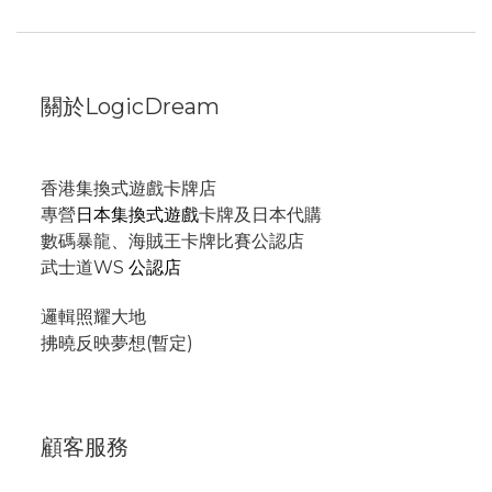
關於LogicDream
香港集換式遊戲卡牌店
專營
日本集換式遊戲
卡牌及日本代購
數碼暴龍、海賊王卡牌比賽公認店
武士道WS
公認店
邏輯照耀大地
拂曉反映夢想(暫定)
顧客服務