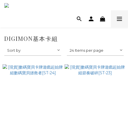
DIGIMON基本卡組
Sort by
24 Items per page