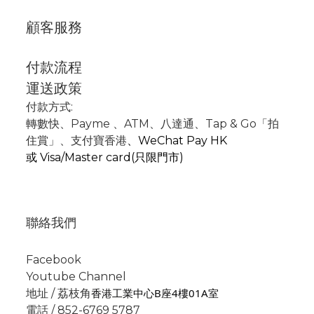
顧客服務
付款流程
運送政策
付款方式:
轉數快
、P
ayme
、
ATM
、
八達通、Tap & Go「拍
住賞」
、支付寶香港
、
WeChat Pay HK
或
Visa/Master card(只限門市)
聯絡我們
Facebook
Youtube Channel
香港工業中心B座4樓01A室
地址 / 荔枝角
電話 / 852-6769 5787