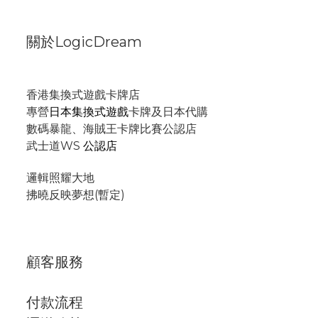
關於LogicDream
香港集換式遊戲卡牌店
專營
日本集換式遊戲
卡牌及日本代購
數碼暴龍、海賊王卡牌比賽公認店
武士道WS
公認店
邏輯照耀大地
拂曉反映夢想(暫定)
顧客服務
付款流程