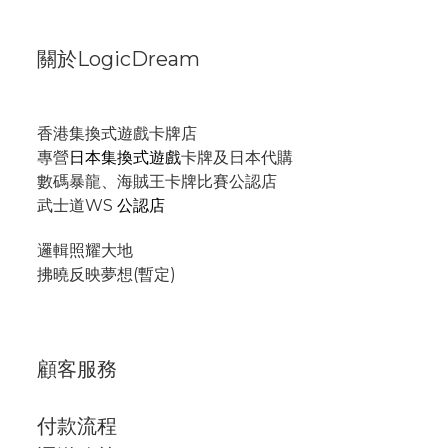
關於LogicDream
香港集換式遊戲卡牌店
專營
日本集換式遊戲
卡牌及日本代購
數碼暴龍、海賊王卡牌比賽公認店
武士道WS
公認店
邏輯照耀大地
拂曉反映夢想(暫定)
顧客服務
付款流程