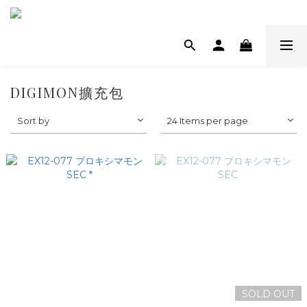
DIGIMON擴充包
Sort by
24 Items per page
SOLD OUT