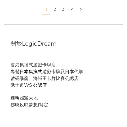
1
2
3
4
關於LogicDream
香港集換式遊戲卡牌店
專營
日本集換式遊戲
卡牌及日本代購
數碼暴龍、海賊王卡牌比賽公認店
武士道WS
公認店
邏輯照耀大地
拂曉反映夢想(暫定)