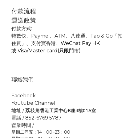
付款流程
運送政策
付款方式:
轉數快
、P
ayme
、
ATM
、
八達通、Tap & Go「拍
住賞」
、支付寶香港
、
WeChat Pay HK
或
Visa/Master card(只限門市)
聯絡我們
Facebook
Youtube Channel
香港工業中心B座4樓01A室
地址 / 荔枝角
電話 / 852-6769 5787
營業時間 /
星期二同五：14：00~23：00