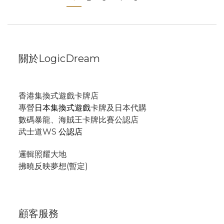
關於LogicDream
香港集換式遊戲卡牌店
專營
日本集換式遊戲
卡牌及日本代購
數碼暴龍、海賊王卡牌比賽公認店
武士道WS
公認店
邏輯照耀大地
拂曉反映夢想(暫定)
顧客服務