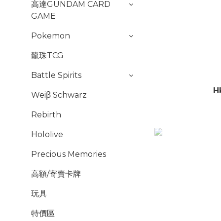
高達GUNDAM CARD
GAME
Pokemon
龍珠TCG
Battle Spirits
H
Weiβ Schwarz
Rebirth
Hololive
Precious Memories
高額/寄賣卡牌
玩具
特價區