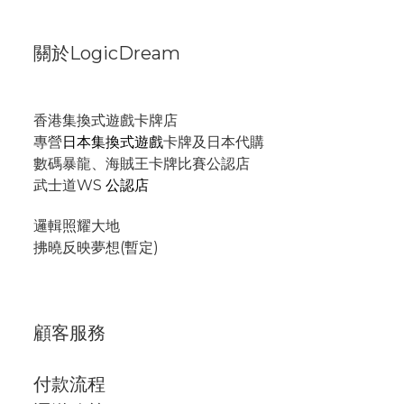
關於LogicDream
香港集換式遊戲卡牌店
專營
日本集換式遊戲
卡牌及日本代購
數碼暴龍、海賊王卡牌比賽公認店
武士道WS
公認店
邏輯照耀大地
拂曉反映夢想(暫定)
顧客服務
付款流程