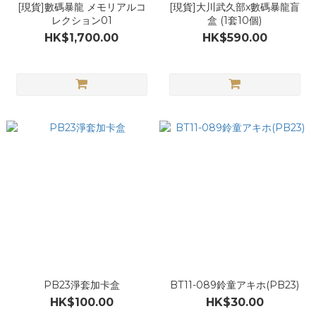
[現貨]數碼暴龍 メモリアルコ
[現貨]大川武久部x數碼暴龍盲
レクション01
盒 (1套10個)
HK$1,700.00
HK$590.00
PB23淨套加卡盒
BT11-089鈴童アキホ(PB23)
HK$100.00
HK$30.00