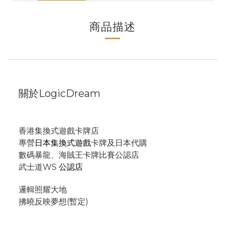
商品描述
關於LogicDream
香港集換式遊戲卡牌店
專營
日本集換式遊戲
卡牌及日本代購
數碼暴龍、海賊王卡牌比賽公認店
武士道WS
公認店
邏輯照耀大地
拂曉反映夢想(暫定)