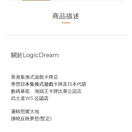
商品描述
關於LogicDream
香港集換式遊戲卡牌店
專營
日本集換式遊戲
卡牌及日本代購
數碼暴龍、海賊王卡牌比賽公認店
武士道WS
公認店
邏輯照耀大地
拂曉反映夢想(暫定)