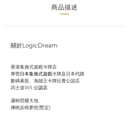
商品描述
關於LogicDream
香港集換式遊戲卡牌店
專營
日本集換式遊戲
卡牌及日本代購
數碼暴龍、海賊王卡牌比賽公認店
武士道WS
公認店
邏輯照耀大地
拂曉反映夢想(暫定)