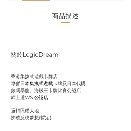
商品描述
關於LogicDream
香港集換式遊戲卡牌店
專營
日本集換式遊戲
卡牌及日本代購
數碼暴龍、海賊王卡牌比賽公認店
武士道WS
公認店
邏輯照耀大地
拂曉反映夢想(暫定)