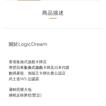
商品描述
關於LogicDream
香港集換式遊戲卡牌店
專營
日本集換式遊戲
卡牌及日本代購
數碼暴龍、海賊王卡牌比賽公認店
武士道WS
公認店
邏輯照耀大地
拂曉反映夢想(暫定)