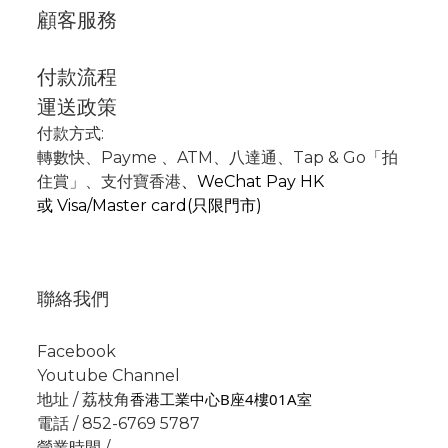
顧客服務
付款流程
運送政策
付款方式:
轉數快
、P
ayme
、
ATM
、
八達通、Tap & Go「拍
住賞」
、支付寶香港
、
WeChat Pay HK
或
Visa/Master card(只限門市)
聯絡我們
Facebook
Youtube Channel
香港工業中心B座4樓01A室
地址 / 荔枝角
電話 / 852-6769 5787
營業時間 /