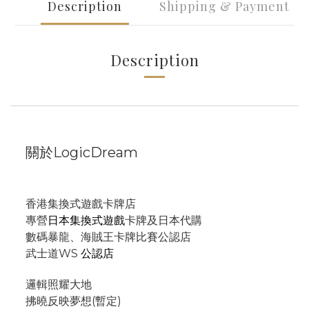
Description
Shipping & Payment
Description
關於LogicDream
香港集換式遊戲卡牌店
專營
日本集換式遊戲
卡牌及日本代購
數碼暴龍、海賊王卡牌比賽公認店
武士道WS
公認店
邏輯照耀大地
拂曉反映夢想(暫定)