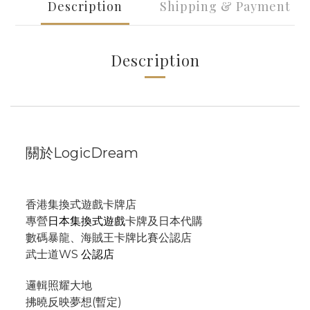
Description
Shipping & Payment
Description
關於LogicDream
香港集換式遊戲卡牌店
專營
日本集換式遊戲
卡牌及日本代購
數碼暴龍、海賊王卡牌比賽公認店
武士道WS
公認店
邏輯照耀大地
拂曉反映夢想(暫定)