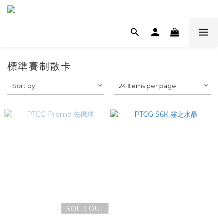
標準賽制散卡
Sort by
24 Items per page
SOLD OUT