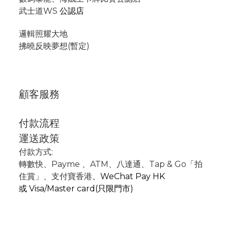
武士道WS
公認店
邏輯照耀大地
拂曉反映夢想(暫定)
顧客服務
付款流程
運送政策
付款方式:
轉數快
、P
ayme
、
ATM
、
八達通、Tap & Go「拍
住賞」
、支付寶香港
、
WeChat Pay HK
或
Visa/Master card(只限門市)