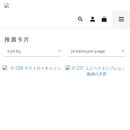
推廣卡片
Sort by
24 Items per page