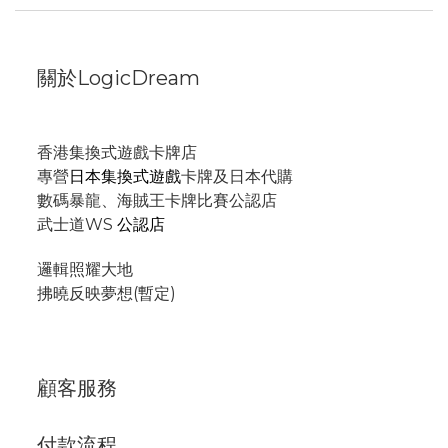
關於LogicDream
香港集換式遊戲卡牌店
專營
日本集換式遊戲
卡牌及日本代購
數碼暴龍、海賊王卡牌比賽公認店
武士道WS
公認店
邏輯照耀大地
拂曉反映夢想(暫定)
顧客服務
付款流程