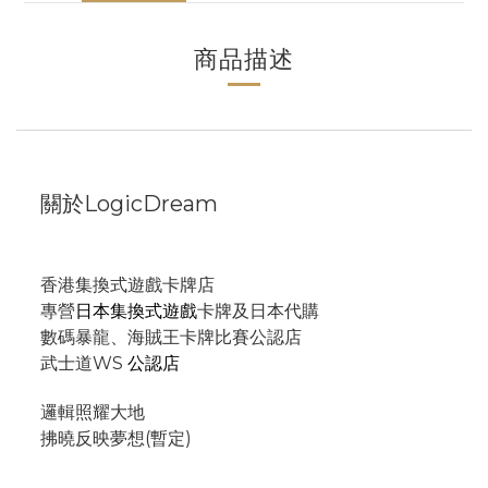
商品描述
關於LogicDream
香港集換式遊戲卡牌店
專營
日本集換式遊戲
卡牌及日本代購
數碼暴龍、海賊王卡牌比賽公認店
武士道WS
公認店
邏輯照耀大地
拂曉反映夢想(暫定)