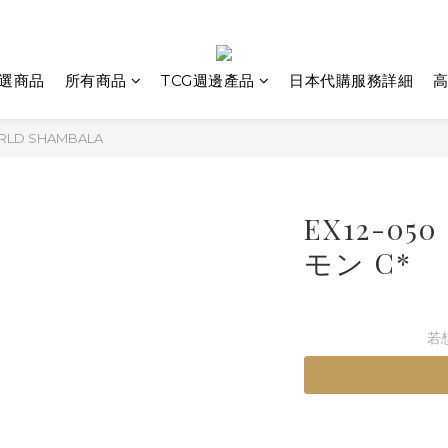
選商品
所有商品
TCG週邊產品
日本代購服務詳細
高
ORLD SHAMBALA
EX12-0
モン C*
若