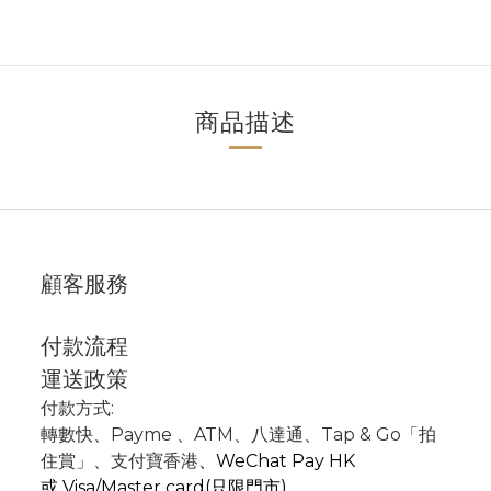
商品描述
顧客服務
付款流程
運送政策
付款方式:
轉數快
、P
ayme
、
ATM
、
八達通、Tap & Go「拍
住賞」
、支付寶香港
、
WeChat Pay HK
或
Visa/Master card(只限門市)