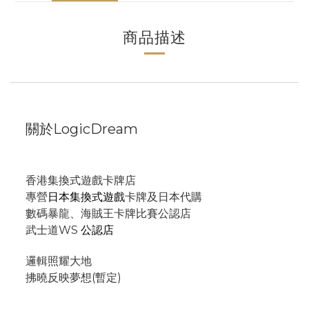
商品描述
關於LogicDream
香港集換式遊戲卡牌店
專營
日本集換式遊戲
卡牌及日本代購
數碼暴龍、海賊王卡牌比賽公認店
武士道WS
公認店
邏輯照耀大地
拂曉反映夢想(暫定)