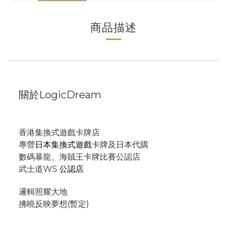
商品描述
關於LogicDream
香港集換式遊戲卡牌店
專營
日本集換式遊戲
卡牌及日本代購
數碼暴龍、海賊王卡牌比賽公認店
武士道WS
公認店
邏輯照耀大地
拂曉反映夢想(暫定)