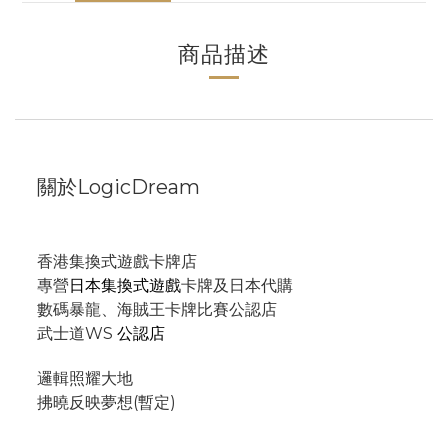
商品描述
關於LogicDream
香港集換式遊戲卡牌店
專營
日本集換式遊戲
卡牌及日本代購
數碼暴龍、海賊王卡牌比賽公認店
武士道WS
公認店
邏輯照耀大地
拂曉反映夢想(暫定)