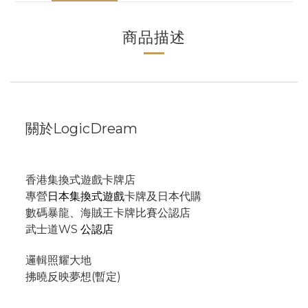
商品描述
關於LogicDream
香港集換式遊戲卡牌店
專營
日本集換式遊戲
卡牌及日本代購
數碼暴龍、海賊王卡牌比賽公認店
武士道WS
公認店
邏輯照耀大地
拂曉反映夢想(暫定)