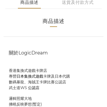
商品描述
送貨及付款方式
商品描述
關於LogicDream
香港集換式遊戲卡牌店
專營
日本集換式遊戲
卡牌及日本代購
數碼暴龍、海賊王卡牌比賽公認店
武士道WS
公認店
邏輯照耀大地
拂曉反映夢想(暫定)