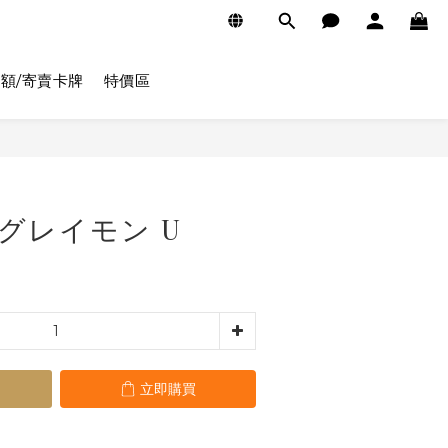
額/寄賣卡牌
特價區
立即購買
0 グレイモン U
立即購買