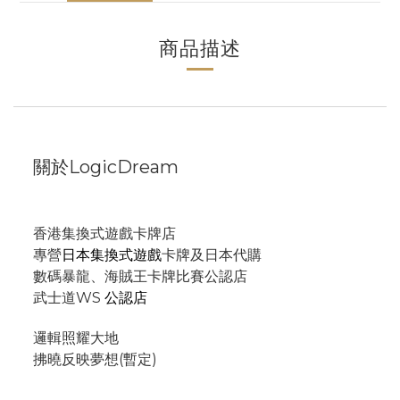
商品描述
關於LogicDream
香港集換式遊戲卡牌店
專營
日本集換式遊戲
卡牌及日本代購
數碼暴龍、海賊王卡牌比賽公認店
武士道WS
公認店
邏輯照耀大地
拂曉反映夢想(暫定)