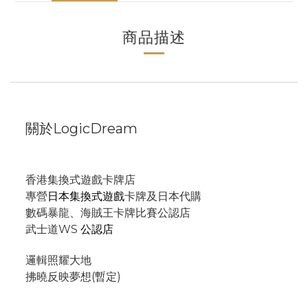
商品描述
關於LogicDream
香港集換式遊戲卡牌店
專營
日本集換式遊戲
卡牌及日本代購
數碼暴龍、海賊王卡牌比賽公認店
武士道WS
公認店
邏輯照耀大地
拂曉反映夢想(暫定)