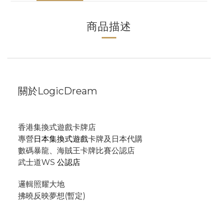
商品描述
關於LogicDream
香港集換式遊戲卡牌店
專營
日本集換式遊戲
卡牌及日本代購
數碼暴龍、海賊王卡牌比賽公認店
武士道WS
公認店
邏輯照耀大地
拂曉反映夢想(暫定)