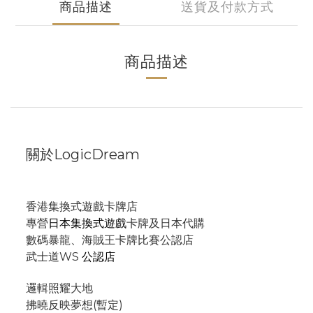
商品描述
送貨及付款方式
商品描述
關於LogicDream
香港集換式遊戲卡牌店
專營
日本集換式遊戲
卡牌及日本代購
數碼暴龍、海賊王卡牌比賽公認店
武士道WS
公認店
邏輯照耀大地
拂曉反映夢想(暫定)