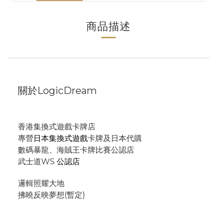
商品描述
關於LogicDream
香港集換式遊戲卡牌店
專營
日本集換式遊戲
卡牌及日本代購
數碼暴龍、海賊王卡牌比賽公認店
武士道WS
公認店
邏輯照耀大地
拂曉反映夢想(暫定)