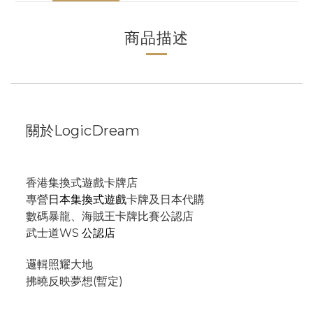
商品描述
關於LogicDream
香港集換式遊戲卡牌店
專營
日本集換式遊戲
卡牌及日本代購
數碼暴龍、海賊王卡牌比賽公認店
武士道WS
公認店
邏輯照耀大地
拂曉反映夢想(暫定)