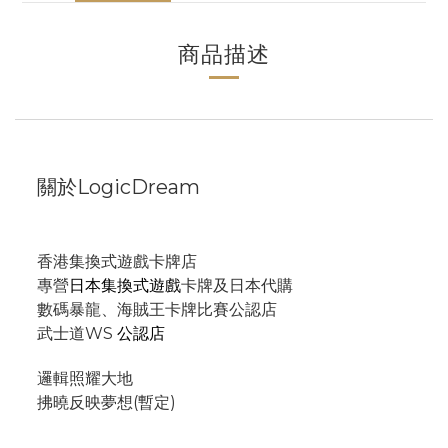
商品描述
關於LogicDream
香港集換式遊戲卡牌店
專營
日本集換式遊戲
卡牌及日本代購
數碼暴龍、海賊王卡牌比賽公認店
武士道WS
公認店
邏輯照耀大地
拂曉反映夢想(暫定)