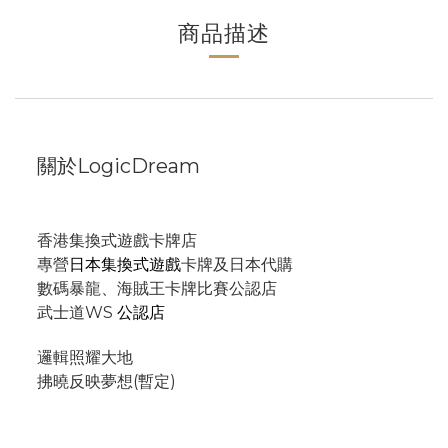
商品描述
關於LogicDream
香港集換式遊戲卡牌店
專營
日本集換式遊戲
卡牌及日本代購
數碼暴龍、海賊王卡牌比賽公認店
武士道WS
公認店
邏輯照耀大地
拂曉反映夢想(暫定)