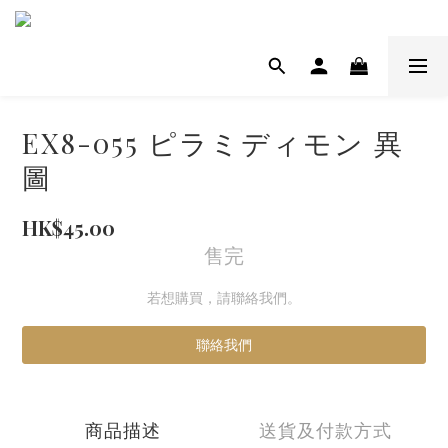
EX8-055 ピラミディモン 異
圖
HK$45.00
售完
若想購買，請聯絡我們。
聯絡我們
商品描述
送貨及付款方式