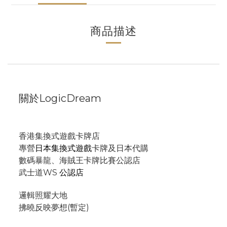
商品描述
關於LogicDream
香港集換式遊戲卡牌店
專營
日本集換式遊戲
卡牌及日本代購
數碼暴龍、海賊王卡牌比賽公認店
武士道WS
公認店
邏輯照耀大地
拂曉反映夢想(暫定)