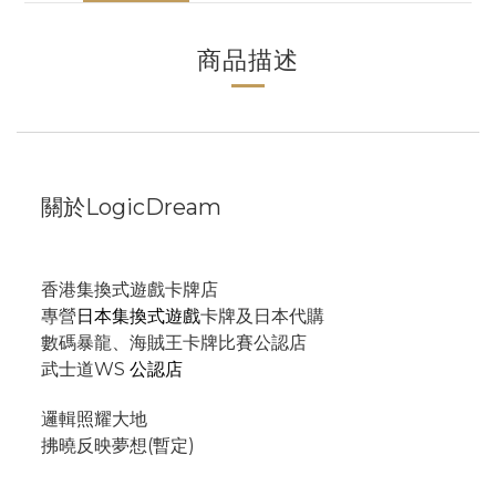
商品描述
關於LogicDream
香港集換式遊戲卡牌店
專營
日本集換式遊戲
卡牌及日本代購
數碼暴龍、海賊王卡牌比賽公認店
武士道WS
公認店
邏輯照耀大地
拂曉反映夢想(暫定)