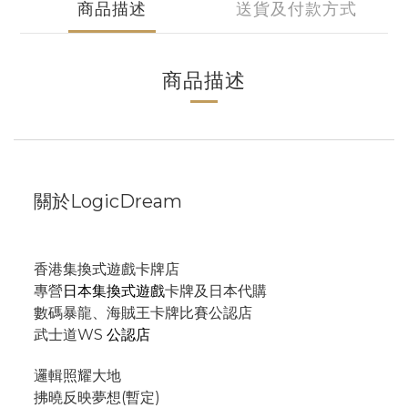
商品描述
送貨及付款方式
商品描述
關於LogicDream
香港集換式遊戲卡牌店
專營
日本集換式遊戲
卡牌及日本代購
數碼暴龍、海賊王卡牌比賽公認店
武士道WS
公認店
邏輯照耀大地
拂曉反映夢想(暫定)