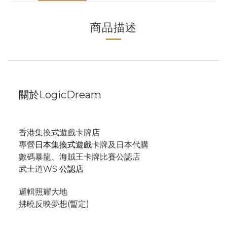
商品描述
關於LogicDream
香港集換式遊戲卡牌店
專營
日本集換式遊戲
卡牌及日本代購
數碼暴龍、海賊王卡牌比賽公認店
武士道WS
公認店
邏輯照耀大地
拂曉反映夢想(暫定)