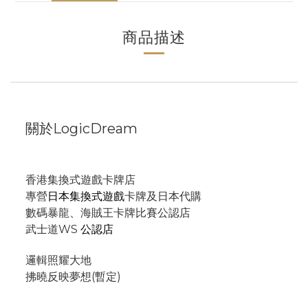
商品描述
關於LogicDream
香港集換式遊戲卡牌店
專營
日本集換式遊戲
卡牌及日本代購
數碼暴龍、海賊王卡牌比賽公認店
武士道WS
公認店
邏輯照耀大地
拂曉反映夢想(暫定)