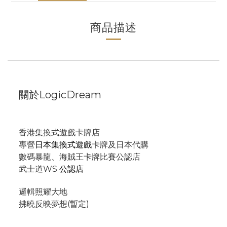
商品描述
關於LogicDream
香港集換式遊戲卡牌店
專營
日本集換式遊戲
卡牌及日本代購
數碼暴龍、海賊王卡牌比賽公認店
武士道WS
公認店
邏輯照耀大地
拂曉反映夢想(暫定)