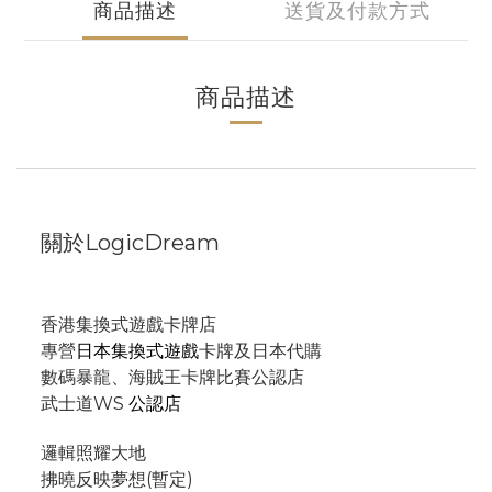
商品描述
送貨及付款方式
商品描述
關於LogicDream
香港集換式遊戲卡牌店
專營
日本集換式遊戲
卡牌及日本代購
數碼暴龍、海賊王卡牌比賽公認店
武士道WS
公認店
邏輯照耀大地
拂曉反映夢想(暫定)