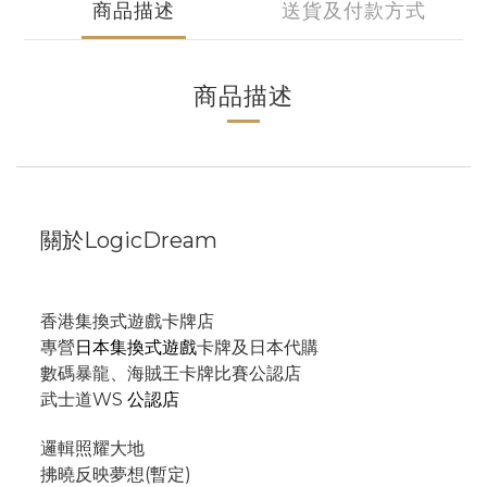
商品描述
送貨及付款方式
商品描述
關於LogicDream
香港集換式遊戲卡牌店
專營
日本集換式遊戲
卡牌及日本代購
數碼暴龍、海賊王卡牌比賽公認店
武士道WS
公認店
邏輯照耀大地
拂曉反映夢想(暫定)