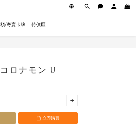
額/寄賣卡牌
特價區
立即購買
8 コロナモン U
立即購買