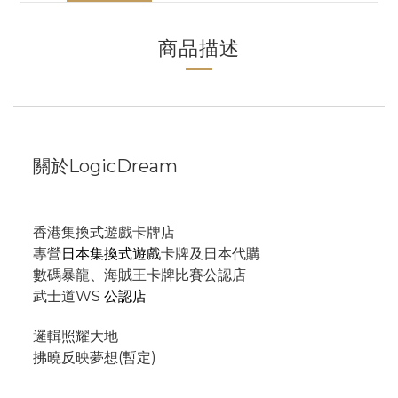
商品描述
關於LogicDream
香港集換式遊戲卡牌店
專營
日本集換式遊戲
卡牌及日本代購
數碼暴龍、海賊王卡牌比賽公認店
武士道WS
公認店
邏輯照耀大地
拂曉反映夢想(暫定)