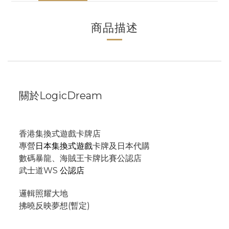
商品描述
關於LogicDream
香港集換式遊戲卡牌店
專營
日本集換式遊戲
卡牌及日本代購
數碼暴龍、海賊王卡牌比賽公認店
武士道WS
公認店
邏輯照耀大地
拂曉反映夢想(暫定)