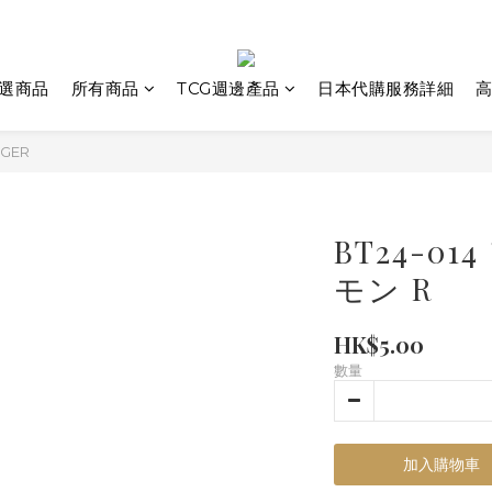
選商品
所有商品
TCG週邊產品
日本代購服務詳細
高
NGER
BT24-0
モン R
HK$5.00
數量
加入購物車