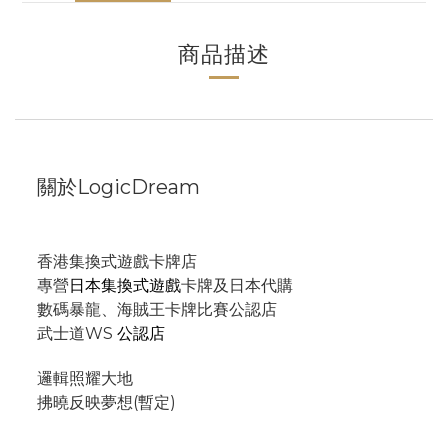
商品描述
關於LogicDream
香港集換式遊戲卡牌店
專營
日本集換式遊戲
卡牌及日本代購
數碼暴龍、海賊王卡牌比賽公認店
武士道WS
公認店
邏輯照耀大地
拂曉反映夢想(暫定)